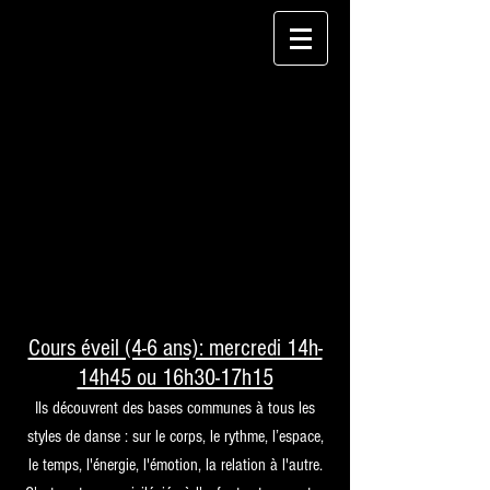
Compte-tenu de la demande de nouveaux créneaux
ont été ouverts pour la saison prochaine.
Les pré-inscriptions sont ouvertes pour la saison
2025-2026
.
Contact et renseignements:
06 89 14 66 97
.
A bientôt!
Cours éveil (4-6 ans): mercredi 14h-
Je suis un paragraphe. Cliquez ici pour ajouter
14h45 ou 16h30-17h15
votre propre texte et me modifier. C'est facile.
Ils découvrent des bases communes à tous les
styles de danse : sur le corps, le rythme, l’espace,
le temps, l'énergie, l'émotion, la relation à l'autre.